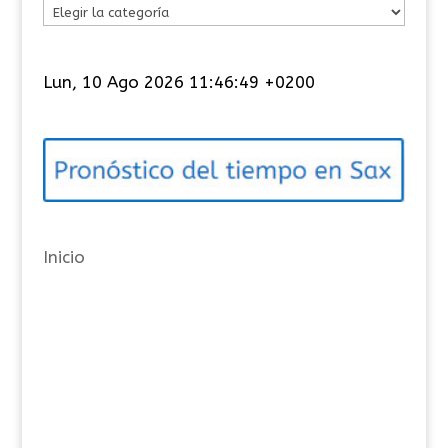
C
a
t
Lun, 10 Ago 2026 11:46:50 +0200
e
g
o
r
í
a
Inicio
s