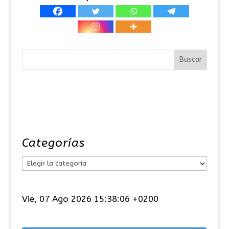
Categorías
C
a
t
Vie, 07 Ago 2026 15:38:06 +0200
e
g