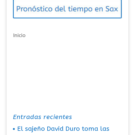
o
r
í
a
Inicio
s
Entradas recientes
El sajeño David Duro toma las