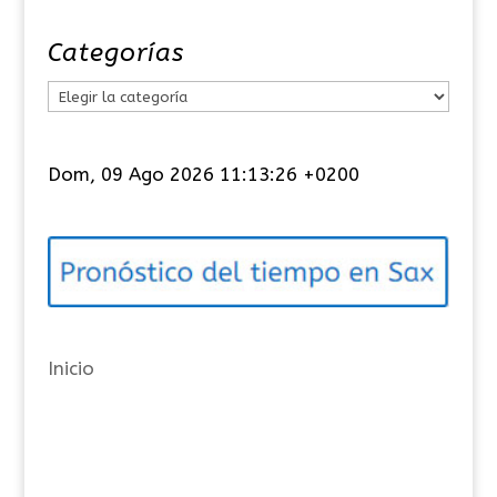
Categorías
C
a
t
Dom, 09 Ago 2026 11:13:27 +0200
e
g
o
r
í
a
Inicio
s