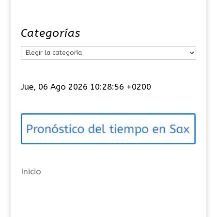
Categorías
C
a
t
Jue, 06 Ago 2026 10:28:57 +0200
e
g
o
r
í
a
Inicio
s