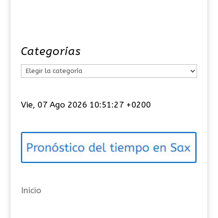
Categorías
C
a
t
Vie, 07 Ago 2026 10:51:28 +0200
e
g
o
r
í
a
Inicio
s