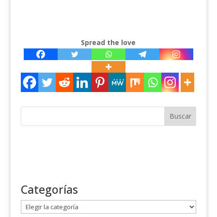
Spread the love
Categorías
C
a