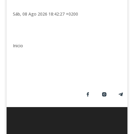
t
e
Sáb, 08 Ago 2026 18:42:27 +0200
g
o
r
í
Inicio
a
s