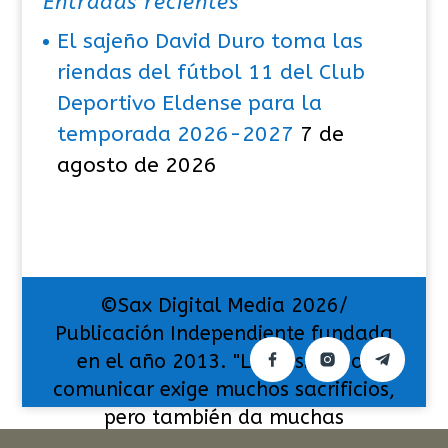
Entradas recientes
El sajeño David Duro toma las
riendas del fútbol 11 del Club
Deportivo Eldense para la
temporada 2026-2027
7 de
agosto de 2026
©Sax Digital Media 2026/
Publicación Independiente fundada
en el año 2013. "La pasión por
comunicar exige muchos sacrificios,
pero también da muchas
satisfacciones".