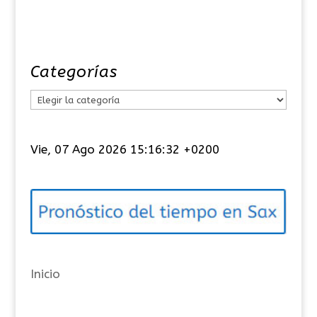
Categorías
C
a
t
Vie, 07 Ago 2026 15:16:32 +0200
e
g
o
r
í
a
Inicio
s