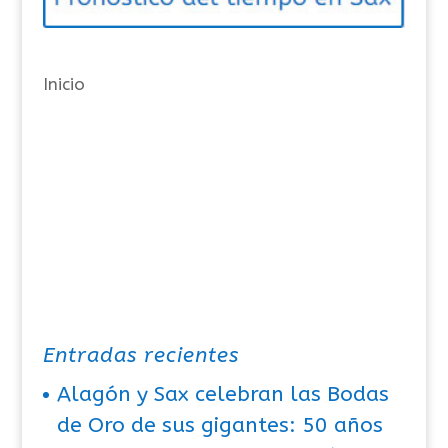
r
í
a
Inicio
s
Entradas recientes
Alagón y Sax celebran las Bodas
de Oro de sus gigantes: 50 años