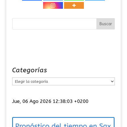
Categorías
C
a
t
Jue, 06 Ago 2026 12:38:03 +0200
e
g
o