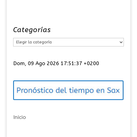
Categorías
C
a
t
Dom, 09 Ago 2026 17:51:38 +0200
e
g
o
r
í
a
Inicio
s