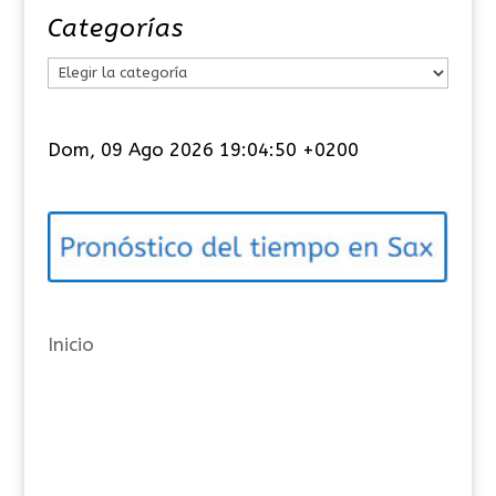
Categorías
C
a
t
Dom, 09 Ago 2026 19:04:50 +0200
e
g
o
r
í
a
Inicio
s