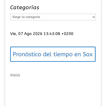
Categorías
C
a
t
Vie, 07 Ago 2026 13:43:08 +0200
e
g
o
r
í
a
Inicio
s