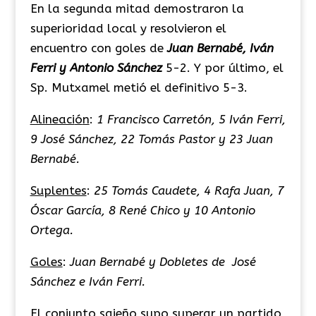
En la segunda mitad demostraron la
superioridad local y resolvieron el
encuentro con goles de
Juan Bernabé, Iván
Ferri y Antonio Sánchez
5-2. Y por último, el
Sp. Mutxamel metió el definitivo 5-3.
Alineaci
ó
n
:
1 Francisco Carretón, 5 Iván Ferri,
9 José Sánchez, 22 Tomás Pastor y 23 Juan
Bernabé.
Suplentes
:
25 Tomás Caudete, 4 Rafa Juan, 7
Óscar García, 8 René Chico y 10 Antonio
Ortega.
Goles
:
Juan Bernabé y Dobletes de José
Sánchez e Iván Ferri.
El conjunto sajeño supo superar un partido