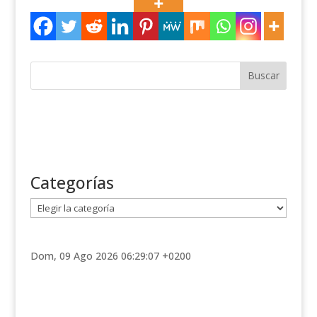
Categorías
C
a
t
e
Dom, 09 Ago 2026 06:29:07 +0200
g
o
r