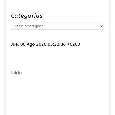
Categorías
C
a
t
Jue, 06 Ago 2026 05:23:36 +0200
e
g
o
r
Inicio
í
a
s