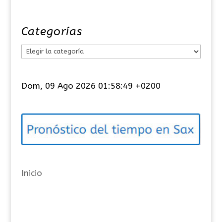
Categorías
C
a
t
Dom, 09 Ago 2026 01:58:50 +0200
e
g
o
r
í
a
Inicio
s