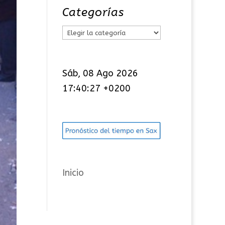
Categorías
C
a
t
Sáb, 08 Ago 2026
e
17:40:28 +0200
g
o
r
í
a
s
Inicio