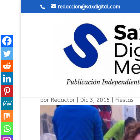
redaccion@saxdigital.com
Concurso Emir, gachamigue
por
Redactor
|
Dic 3, 2015
|
Fiestas