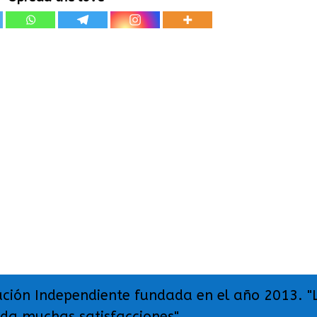
ación Independiente fundada en el año 2013. "
 da muchas satisfacciones".