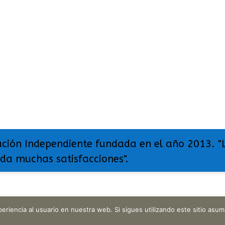
ación Independiente fundada en el año 2013. "
 da muchas satisfacciones".
eriencia al usuario en nuestra web. Si sigues utilizando este sitio as