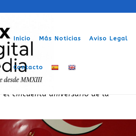
Inicio
Más Noticias
Aviso Legal
Contacto
ra en Sax para conmemorar el centenar
 el cincuenta aniversario de la