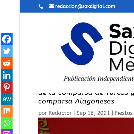
redaccion@saxdigital.com
Concierto de música feste
de la comparsa de Turcos y
comparsa Alagoneses
por
Redactor
|
Sep 16, 2021
|
Fiestas