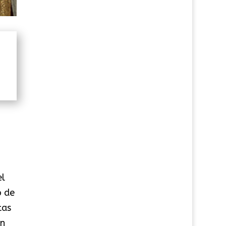
el
o de
tas
on