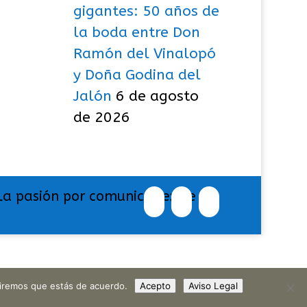
gigantes: 50 años de
la boda entre Don
Ramón del Vinalopó
y Doña Godina del
Jalón
6 de agosto
de 2026
La pasión por comunicar exige
umiremos que estás de acuerdo.
Acepto
Aviso Legal