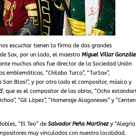
os escuchar tienen la firma de dos grandes
 de Sax, por un lado, el maestro
Miguel Villar Gonzále
rante muchos años fue director de la Sociedad Unión
ras emblemáticas, “Chilaba Turca”, “TurSax”,
 San Blas!”, y por otro lado el compositor, músico y
í
, que es el compositor de las obras, “Ocho estandar
Ochoa”, “Gil López”, “Homenaje Alagoneses” y “Centen
obles, “El Teo” de
Salvador Peña Martínez
y “Alegría
mpositores muy vinculados con nuestra localidad.