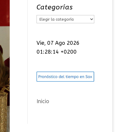
Categorías
C
a
t
Vie, 07 Ago 2026
e
01:28:15 +0200
g
o
r
í
a
s
Inicio