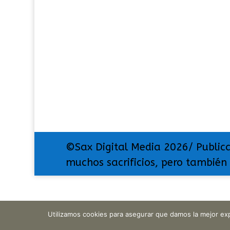
©Sax Digital Media 2026/ Public
muchos sacrificios, pero también
Utilizamos cookies para asegurar que damos la mejor exp
Translate »