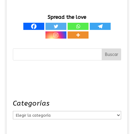
Spread the love
Categorías
C
a
t