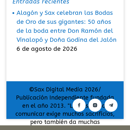
Entradas recientes
Alagón y Sax celebran las Bodas
de Oro de sus gigantes: 50 años
de la boda entre Don Ramón del
Vinalopó y Doña Godina del Jalón
6 de agosto de 2026
©Sax Digital Media 2026/
Publicación Independiente fundada
en el año 2013. "La pasión por
comunicar exige muchos sacrificios,
pero también da muchas