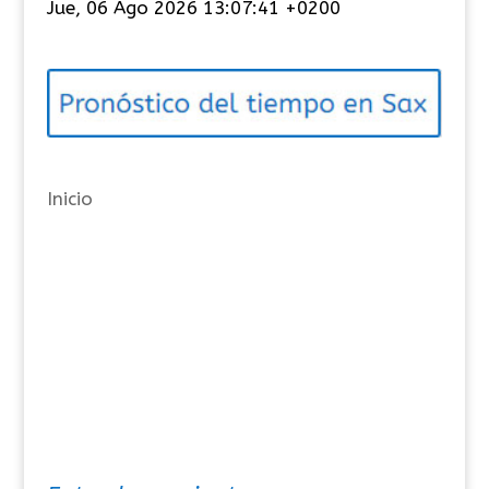
Jue, 06 Ago 2026 13:07:41 +0200
e
g
o
r
í
a
Inicio
s