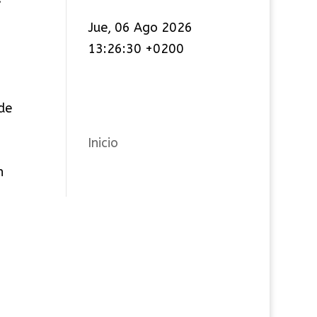
t
Jue, 06 Ago 2026
e
13:26:30 +0200
g
o
r
de
í
a
Inicio
s
n