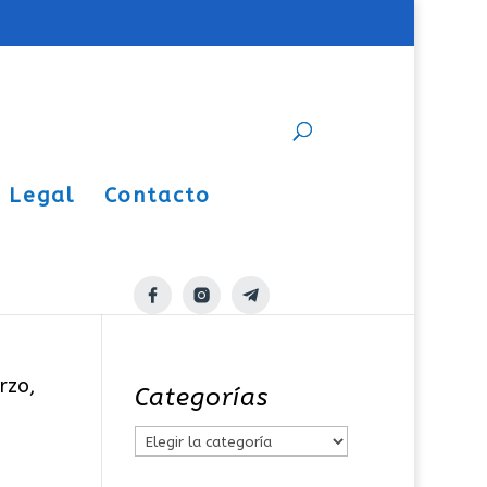
o Legal
Contacto
rzo,
Categorías
C
a
,