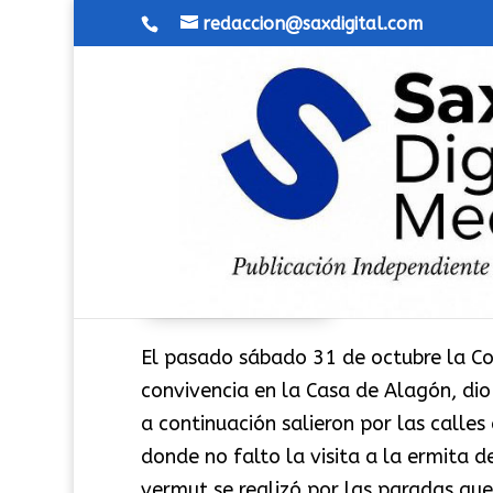
redaccion@saxdigital.com
Comparsa de Alagoneses dí
por
Redactor
|
Nov 2, 2015
|
Fiestas
El pasado sábado 31 de octubre la Co
convivencia en la Casa de Alagón, dio
a continuación salieron por las calles
donde no falto la visita a la ermita d
vermut se realizó por las paradas que 