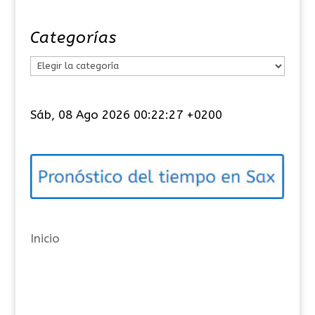
Categorías
C
a
t
Sáb, 08 Ago 2026 00:22:28 +0200
e
g
o
r
í
a
Inicio
s