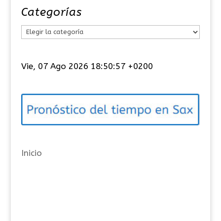
Categorías
C
a
t
Vie, 07 Ago 2026 18:50:58 +0200
e
g
o
r
í
a
Inicio
s