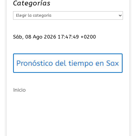
Categorías
C
a
t
Sáb, 08 Ago 2026 17:47:49 +0200
e
g
o
r
í
a
Inicio
s