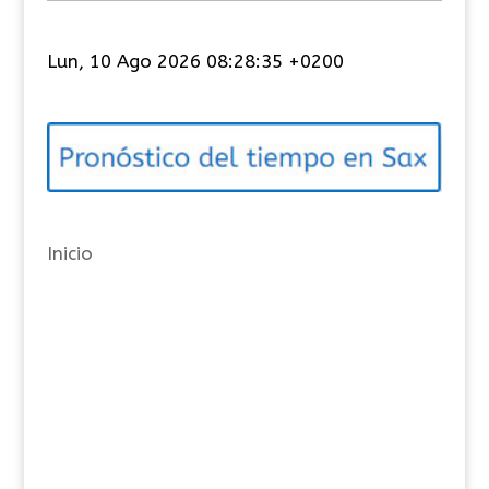
a
t
Lun, 10 Ago 2026 08:28:35 +0200
e
g
o
r
í
a
Inicio
s