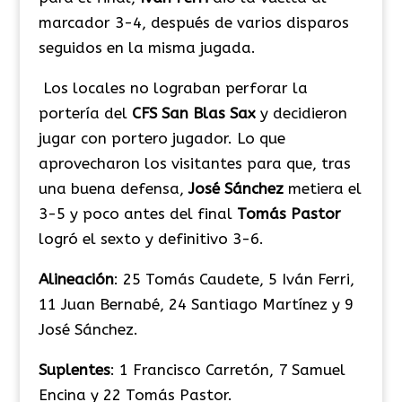
marcador 3-4, después de varios disparos
seguidos en la misma jugada.
Los locales no lograban perforar la
portería del
CFS
San
Blas
Sax
y decidieron
jugar con portero jugador. Lo que
aprovecharon los visitantes para que, tras
una buena defensa,
Jos
é
S
ánchez
metiera el
3-5 y poco antes del final
Tom
ás
Pastor
logró el sexto y definitivo 3-6.
Alineaci
ón
: 25 Tomás Caudete, 5 Iván Ferri,
11 Juan Bernabé, 24 Santiago Martínez y 9
José Sánchez.
Suplentes
: 1 Francisco Carretón, 7 Samuel
Encina y 22 Tomás Pastor.