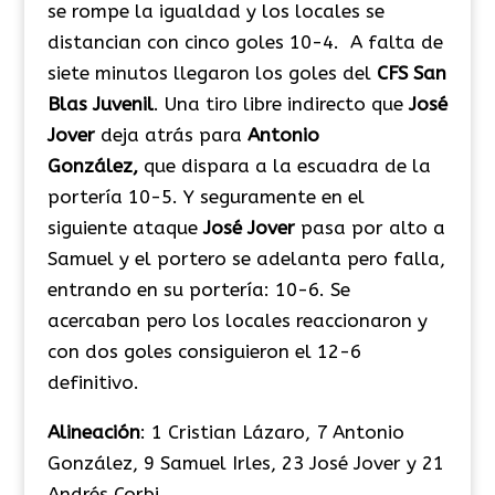
se rompe la igualdad y los locales se
distancian con cinco goles 10-4. A falta de
siete minutos llegaron los goles del
CFS
San
Blas
Juvenil
. Una tiro libre indirecto que
Jos
é
Jover
deja atrás para
Antonio
Gonz
ález,
que dispara a la escuadra de la
portería 10-5. Y seguramente en el
siguiente ataque
Jos
é
Jover
pasa por alto a
Samuel y el portero se adelanta pero falla,
entrando en su portería: 10-6. Se
acercaban pero los locales reaccionaron y
con dos goles consiguieron el 12-6
definitivo.
Alineaci
ón
: 1 Cristian Lázaro, 7 Antonio
González, 9 Samuel Irles, 23 José Jover y 21
Andrés Corbi.