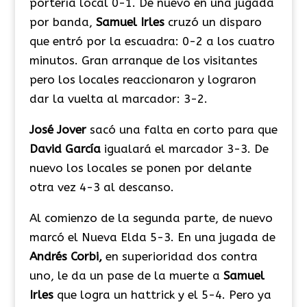
portería local 0-1. De nuevo en una jugada
por banda,
Samuel
Irles
cruzó un disparo
que entró por la escuadra: 0-2 a los cuatro
minutos. Gran arranque de los visitantes
pero los locales reaccionaron y lograron
dar la vuelta al marcador: 3-2.
Jos
é
Jover
sacó una falta en corto para que
David
Garc
ía
igualará el marcador 3-3. De
nuevo los locales se ponen por delante
otra vez 4-3 al descanso.
Al comienzo de la segunda parte, de nuevo
marcó el Nueva Elda 5-3. En una jugada de
Andr
és
Corbi,
en superioridad dos contra
uno, le da un pase de la muerte a
Samuel
Irles
que logra un hattrick y el 5-4. Pero ya