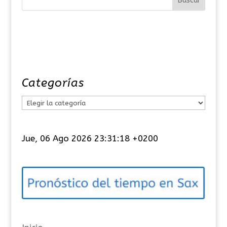
Categorías
C
a
t
Jue, 06 Ago 2026 23:31:19 +0200
e
g
o
r
í
a