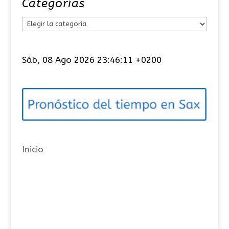
Categorías
C
a
t
Sáb, 08 Ago 2026 23:46:11 +0200
e
g
o
r
í
a
Inicio
s