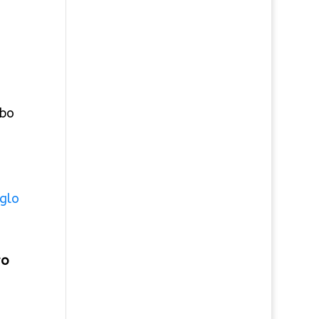
s
abo
vo