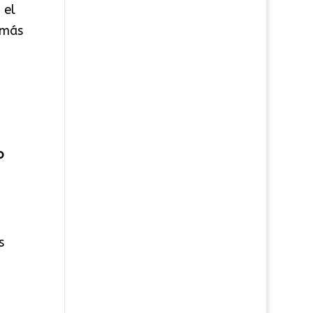
 el
 más
o
s