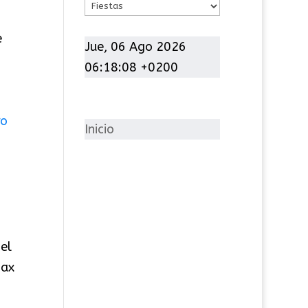
C
a
e
t
Jue, 06 Ago 2026
e
06:18:09 +0200
g
o
r
Inicio
í
a
s
el
Sax