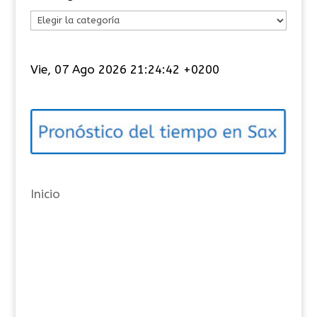
C
a
t
Vie, 07 Ago 2026 21:24:42 +0200
e
g
o
r
í
a
Inicio
s