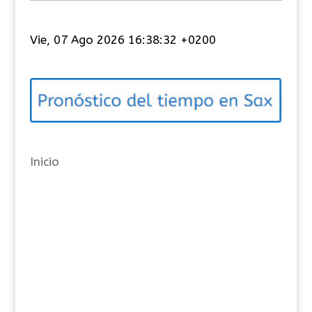
a
t
Vie, 07 Ago 2026 16:38:32 +0200
e
g
o
r
í
a
Inicio
s