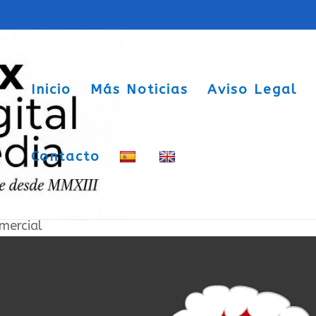
Inicio
Más Noticias
Aviso Legal
Contacto
sa por San Blas
mercial