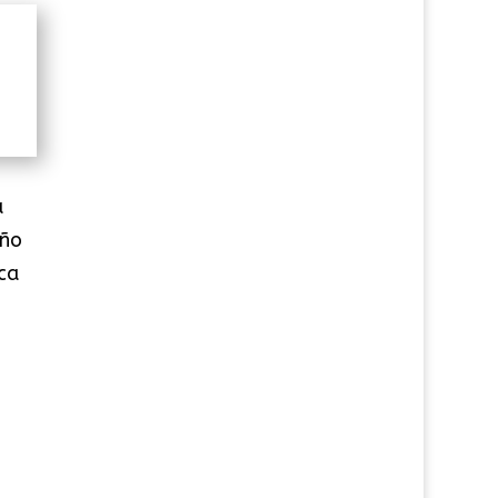
a
año
ca