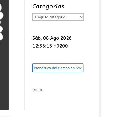
Categorías
C
a
t
Sáb, 08 Ago 2026
e
12:33:16 +0200
g
o
r
í
a
s
Inicio