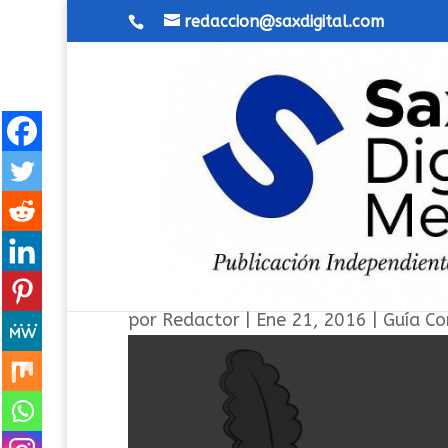
redaccion@saxdigital.com
Capitán Jarana vuelve a ca
por
Redactor
|
Ene 21, 2016
|
Guía Co