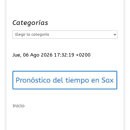
Categorías
C
a
t
Jue, 06 Ago 2026 17:32:19 +0200
e
g
o
r
í
a
Inicio
s