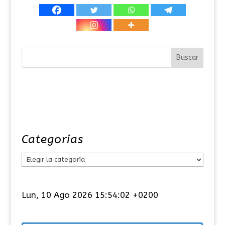
Categorías
C
a
t
Lun, 10 Ago 2026 15:54:02 +0200
e
g