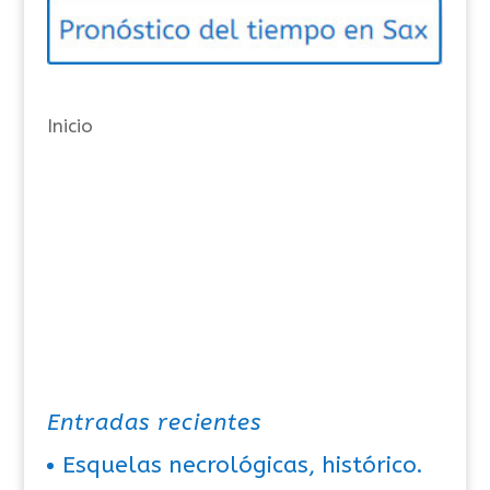
o
r
í
a
Inicio
s
Entradas recientes
Esquelas necrológicas, histórico.