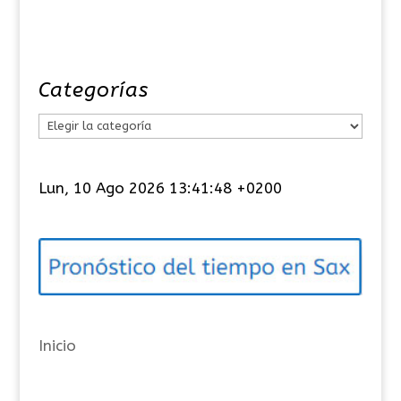
Categorías
C
a
t
Lun, 10 Ago 2026 13:41:48 +0200
e
g
o
r
í
a
Inicio
s