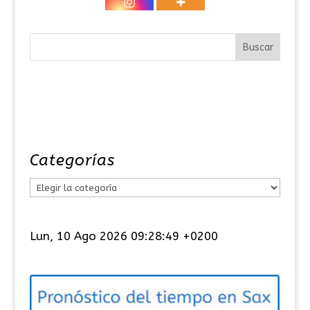
Categorías
C
a
t
Lun, 10 Ago 2026 09:28:49 +0200
e
g
o
r