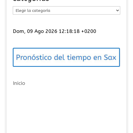
C
a
t
Dom, 09 Ago 2026 12:18:18 +0200
e
g
o
r
í
a
Inicio
s