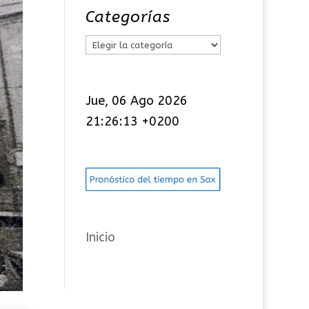
Categorías
C
a
t
Jue, 06 Ago 2026
e
21:26:15 +0200
g
o
r
í
a
s
Inicio