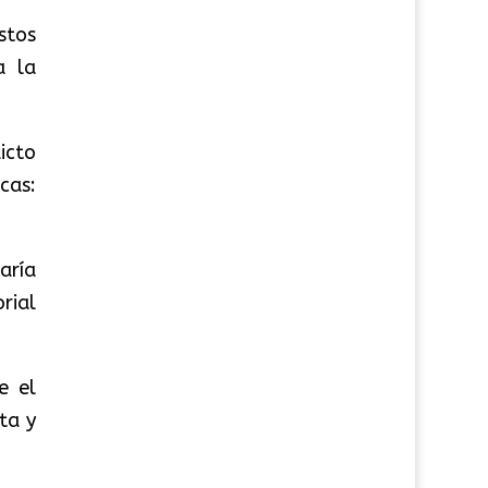
stos
a la
icto
cas:
aría
rial
e el
ta y