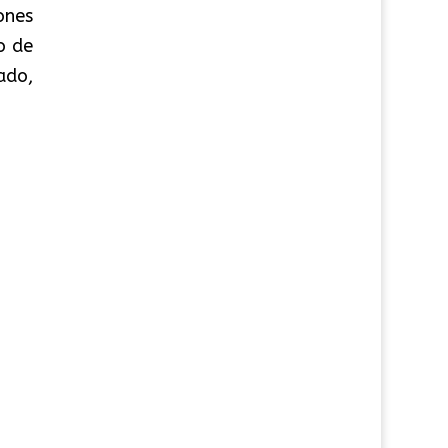
ones
o de
ado,