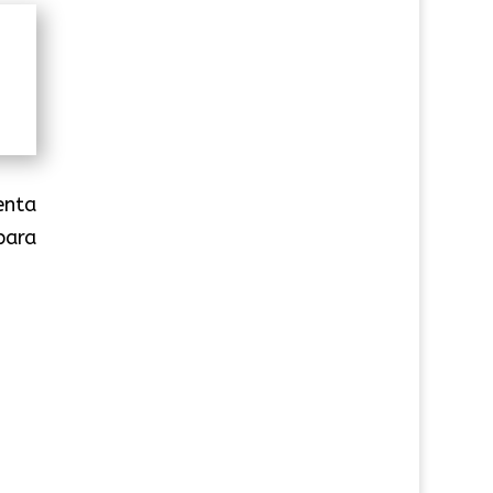
enta
para