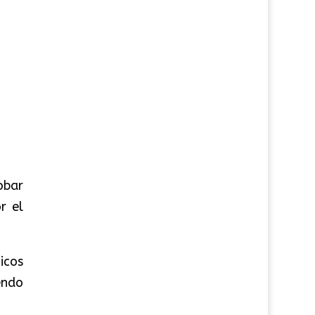
obar
r el
icos
endo