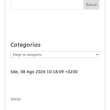
Categorías
C
a
t
Sáb, 08 Ago 2026 10:18:09 +0200
e
g
o
r
Inicio
í
a