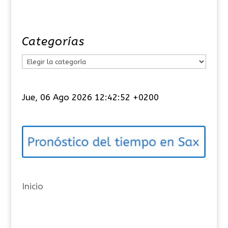
Categorías
C
a
t
Jue, 06 Ago 2026 12:42:52 +0200
e
g
o
r
í
a
Inicio
s