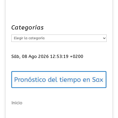
Categorías
C
a
t
Sáb, 08 Ago 2026 12:53:19 +0200
e
g
o
r
í
a
Inicio
s