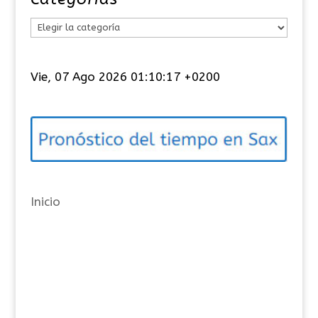
C
a
t
Vie, 07 Ago 2026 01:10:17 +0200
e
g
o
r
í
a
Inicio
s