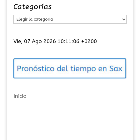
Categorías
C
a
t
Vie, 07 Ago 2026 10:11:07 +0200
e
g
o
r
í
a
Inicio
s