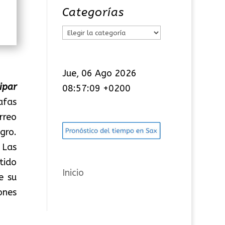
Categorías
C
a
t
Jue, 06 Ago 2026
e
cipar
08:57:09 +0200
g
afas
o
rreo
r
gro.
í
 Las
a
tido
s
Inicio
e su
ones