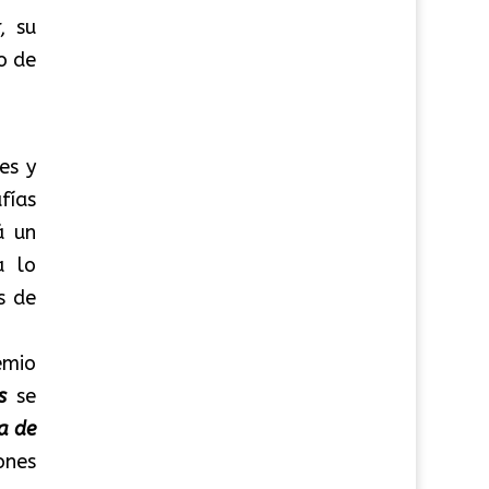
, su
o de
es y
fías
á un
a lo
s de
emio
s
se
a de
ones