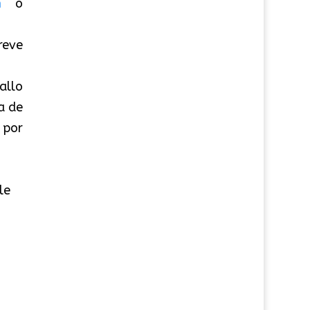
m
o
reve
fallo
a de
 por
le