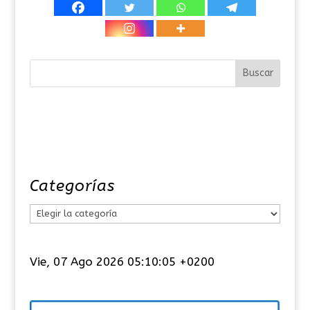
Categorías
C
a
t
Vie, 07 Ago 2026 05:10:06 +0200
e
g
o