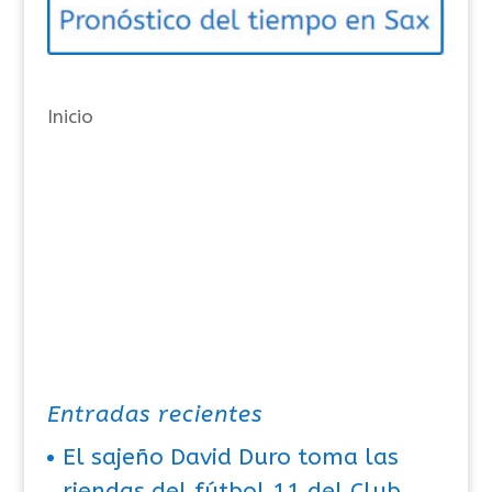
r
í
a
Inicio
s
Entradas recientes
El sajeño David Duro toma las
riendas del fútbol 11 del Club