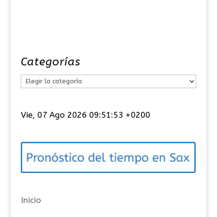
Categorías
C
a
t
Vie, 07 Ago 2026 09:51:54 +0200
e
g
o
r
í
a
Inicio
s