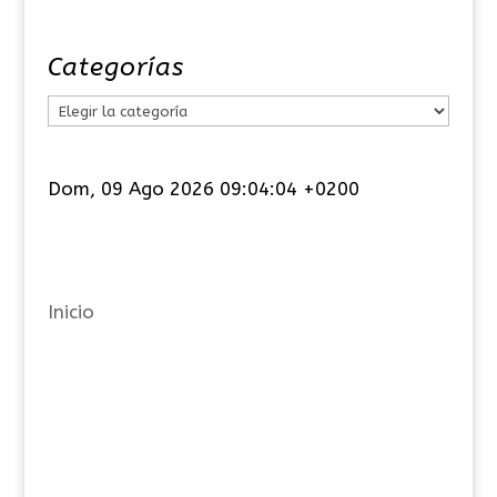
Categorías
C
a
t
Dom, 09 Ago 2026 09:04:05 +0200
e
g
o
r
Inicio
í
a
s