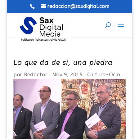
redaccion@saxdigital.com
Lo que da de sí, una piedra
por
Redactor
|
Nov 9, 2015
|
Cultura-Ocio