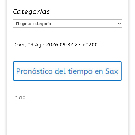
Categorías
C
a
t
Dom, 09 Ago 2026 09:32:24 +0200
e
g
o
r
í
a
Inicio
s