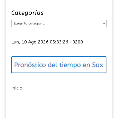
Categorías
C
a
t
Lun, 10 Ago 2026 05:33:27 +0200
e
g
o
r
í
a
Inicio
s