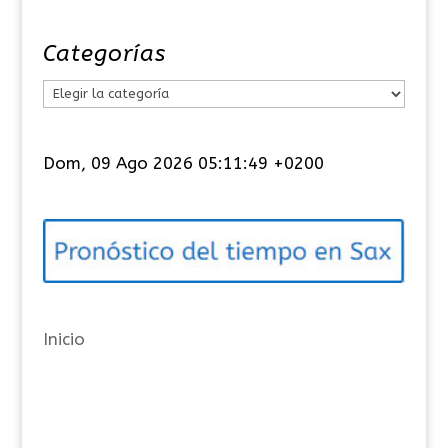
Categorías
C
a
t
Dom, 09 Ago 2026 05:11:50 +0200
e
g
o
r
í
a
Inicio
s