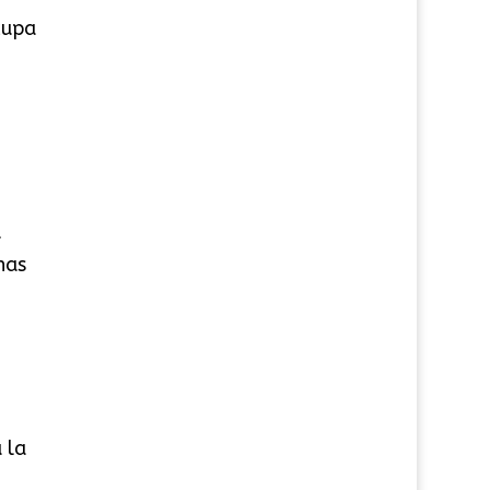
cupa
l
nas
 la