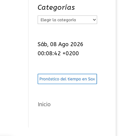
Categorías
C
a
t
Sáb, 08 Ago 2026
e
00:08:43 +0200
g
o
r
í
a
s
Inicio