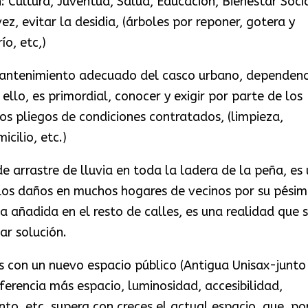
n: Cultura, Juventud, Salud, Educación, Bienestar Socia
ez, evitar la desidia, (árboles por reponer, gotera y
ío, etc,)
mantenimiento adecuado del casco urbano, dependenc
ello, es primordial, conocer y exigir por parte de los
los pliegos de condiciones contratados, (limpieza,
cilio, etc.)
arrastre de lluvia en toda la ladera de la peña, es
 los daños en muchos hogares de vecinos por su pésim
a añadida en el resto de calles, es una realidad que 
ar solución.
con un nuevo espacio público (Antigua Unisax-junto
ferencia más espacio, luminosidad, accesibilidad,
to, etc, supera con creces el actual espacio, que, po