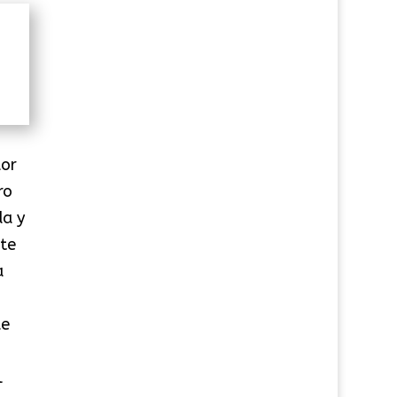
dor
ro
da y
nte
a
de
l