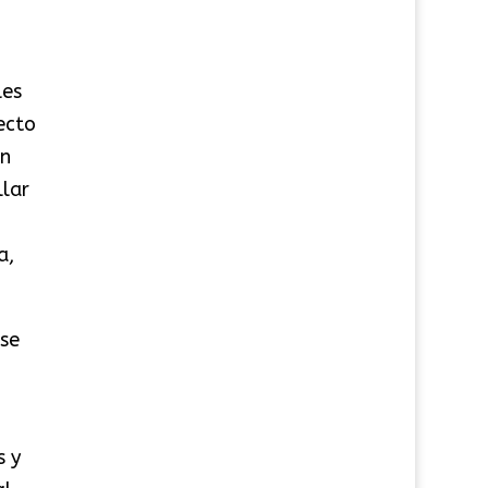
les
ecto
en
llar
a,
 se
s y