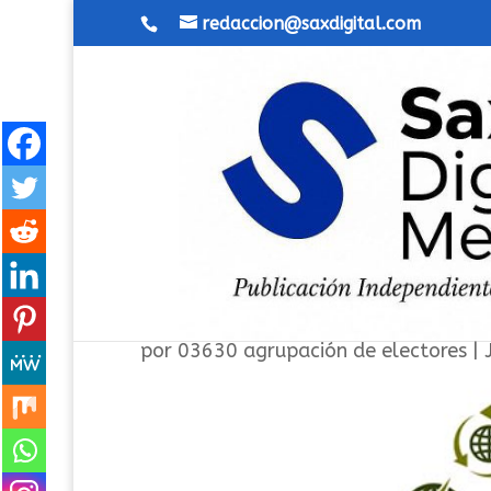
redaccion@saxdigital.com
03630, con sentido de gob
por
03630 agrupación de electores
|