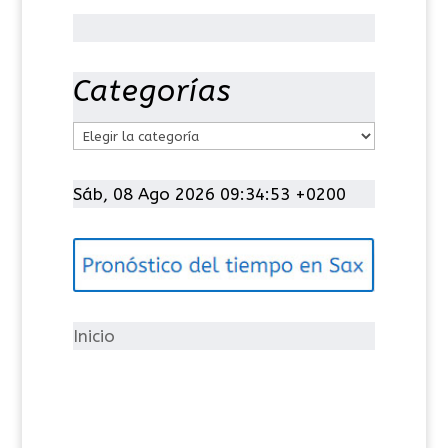
Categorías
C
a
t
Sáb, 08 Ago 2026 09:34:53 +0200
e
g
o
r
í
Inicio
a
s