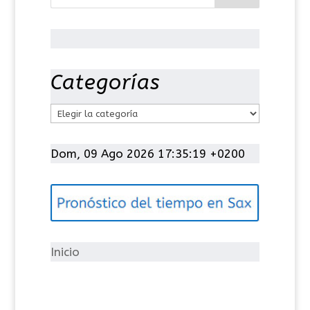
Categorías
C
a
t
Dom, 09 Ago 2026 17:35:19 +0200
e
g
o
r
í
Inicio
a
s